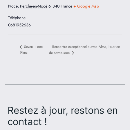
Nocé
,
Perche-en-Nocé
61340
France
+ Google Map
Téléphone
0681952636
Rencontre exceptionnelle avec ‘Alma, l’autrice
Seven + one –
‘Alma
de seven+one
Restez à jour, restons en
contact !