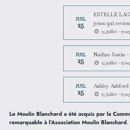
ESTELLE LAGARD
JUIL
jours qui revie
25
25 juillet – 27 
Nadine Jestin – 
JUIL
25
25 juillet – 27 
Ashley Ashford
JUIL
25
25 juillet – 27 
Le Moulin Blanchard a été acquis par la Commu
remarquable à l’Association Moulin Blanchard
.