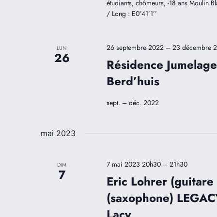
étudiants, chômeurs, -18 ans Moulin 
/ Long : E0°41’1’’
26 septembre 2022
–
23 décembre 
LUN
26
Résidence Jumelage
Berd’huis
sept. – déc. 2022
mai 2023
7 mai 2023 20h30
–
21h30
DIM
7
Eric Lohrer (guitare
(saxophone) LEGACY,
Lacy