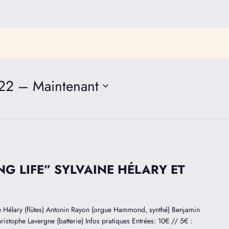
22
 – 
Maintenant
G LIFE” SYLVAINE HÉLARY ET
lary (flûtes) Antonin Rayon (orgue Hammond, synthé) Benjamin
hristophe Lavergne (batterie) Infos pratiques Entrées: 10€ // 5€ :