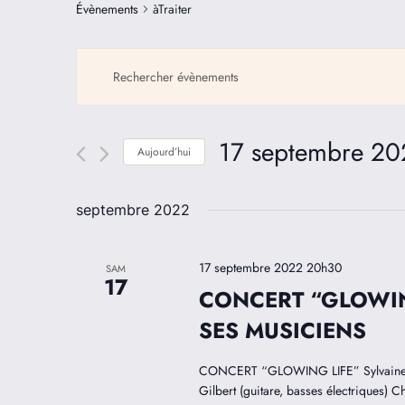
Évènements
àTraiter
Recherche
Saisir
mot-
et
clé.
17 septembre 20
navigation
Rechercher
Aujourd’hui
Évènements
Sélectionnez
de
par
une
septembre 2022
mot-
date.
vues
clé.
17 septembre 2022 20h30
SAM
Évènements
17
CONCERT “GLOWIN
SES MUSICIENS
CONCERT “GLOWING LIFE” Sylvaine Hé
Gilbert (guitare, basses électriques) C