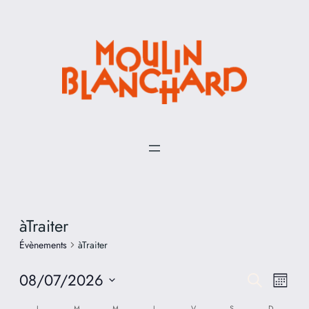
àTraiter
Évènements
àTraiter
08/07/2026
Reche
Nav
Recherche
Mois
de
Sélectionnez
L
M
M
J
V
S
D