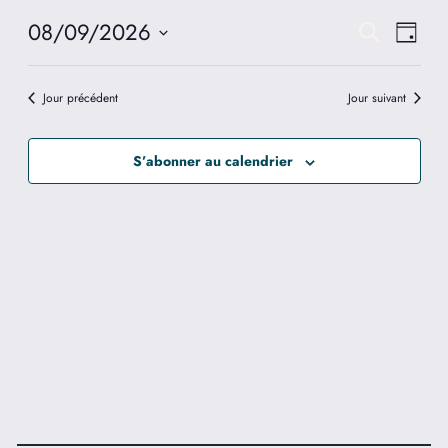
08/09/2026
Reche
Nav
Recherche
Jour
de
Sélectionnez
et
vue
une
Jour précédent
Jour suivant
navig
Év
date.
de
S’abonner au calendrier
vues
Évèn